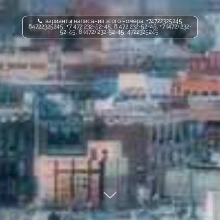
варианты написания этого номера: +74722325245,
84722325245, +7 472 232-52-45, 8 472 232-52-45, +7 (472) 232-
52-45, 8 (472) 232-52-45, 4722325245.