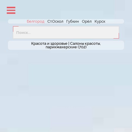
lose
nu
Белгород
Ст.Оскол
Губкин
Орёл
Курск
Красота и здоровье |
Салоны красоты,
парикмахерские
(702)